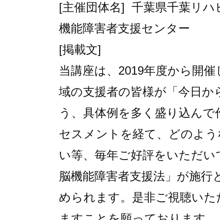
[主催団体名] 千葉県千葉リ
機能障害者支援セン
ター
[掲載文]
当講座は、2019年度から開
域の支援者の皆様が「今日か
う、具体
例を多く盛り込んで
セスメントを
経て、どのよう
い等、
毎年ご好評をいただいて
脳機能障害者支援法」が施行
め
られます。是非ご視聴いた
ますこと
を願っております。