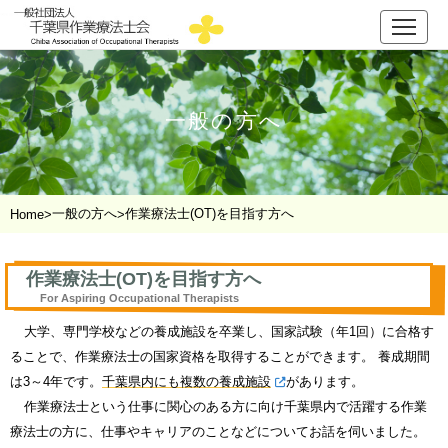
一般の方へ
一般の方へ
作業療法士(OT)を目指す方へ
Home
>
>
作業療法士(OT)を目指す方へ
For Aspiring Occupational Therapists
大学、専門学校などの養成施設を卒業し、国家試験（年1回）に合格す
ることで、作業療法士の国家資格を取得することができます。 養成期間
は3～4年です。
千葉県内にも複数の養成施設
があります。
作業療法士という仕事に関心のある方に向け千葉県内で活躍する作業
療法士の方に、仕事やキャリアのことなどについてお話を伺いました。