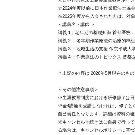
☆2024年度以前に日本作業療法士協
※2025年度から入会された方は、対
＜講義名・講師 ＞
講義 1：老年期の基礎知識 首都医校
講義 2 ：老年期作業療法の治療的枠
講義 3 ：地域生活の支援 帝京平成
講義 4 ：作業療法のトピックス 首
＊上記の内容は 2026年5⽉現在の
＜その他注意事項＞
※生涯教育制度における研修修了は日
※全4講座を受講しなければ、修了と
⾃⼰責任となります。
詳細は資料の確
※キャンセル手続きはご自身で行って
る場合は、キャンセルポリシーに
基づ