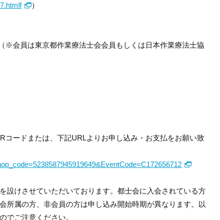
7.htmlf
）
00円（※会員は東京都作業療法士会会員もしくは日
本作業療法士協
QRコードまたは、下記URLよりお申し
込み・お支払をお願い致
shop_code=523858794591964
9&EventCode=C172656712
を設けさせていただいており
ます。都士会に入会されている方
会所属の方、非会員の方は申し込み開始時期が異なります。以
のでご注意ください。