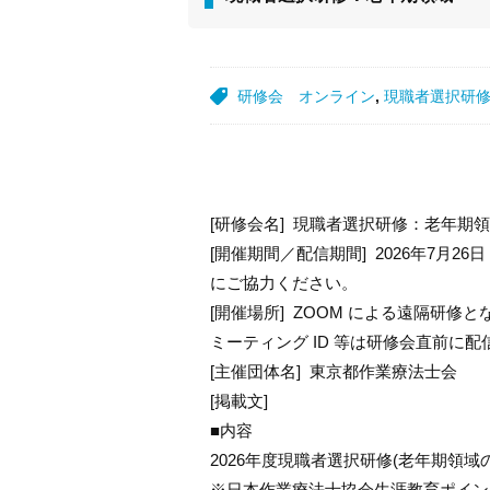
研修会
オンライン
,
現職者選択研
[研修会名] 現職者選択研修：老年期
[開催期間／配信期間] 2026年7月26
にご協力ください。
[開催場所] ZOOM による遠隔研
ミーティング ID 等は研修会直前に
[主催団体名] 東京都作業療法士会
[掲載文]
■内容
2026年度現職者選択研修(老年期領域
※日本作業療法士協会生涯教育ポイン