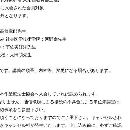
会に入会された会員対象
象外となります。
：髙橋章郎先生
組み 社会医学技術学院：河野崇先生
大学：宇佐美好洋先生
都医校：太田萌先生
ものです。講義の順番、内容等、変更になる
場合があります。
本作業療法士協会へ入会して
いれば認められます。
なりません。通信環境による
接続の不具合による単位未認定は
認事項をご参照下さい。
頂くことになっておりますの
でご了承下さい。キャンセルされ
きキャンセル料が発生いたします。申し込み前に、
必ずご確認