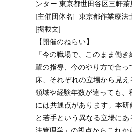
ンター 東京都世田谷区三軒茶屋
[主催団体名] 東京都作業療法
[掲載文]
【開催のねらい】
「今の職場で、このまま働き
輩の指導、今のやり方で合っ
床、それぞれの立場から見え
領域や経験年数が違っても、
には共
通点があります。本研
と若手という
異なる立場にあ
法管理学」の視点
からこれか