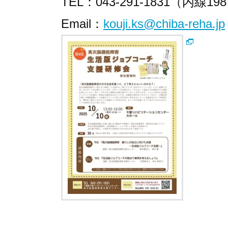
TEL：043-291-1831（内線19
Email：
kouji.ks@chiba-reha.jp