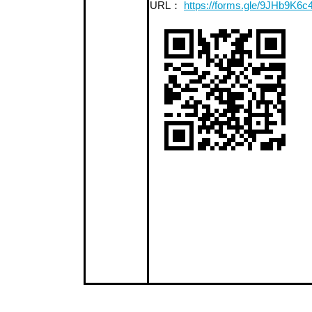
URL：
https://forms.gle/9JHb9K6