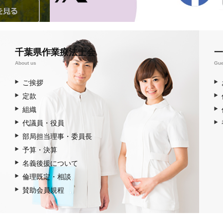
千葉県作業療法士会
一
About us
Gue
ご挨拶
定款
組織
代議員・役員
部局担当理事・委員長
予算・決算
名義後援について
倫理既定・相談
賛助会員規程