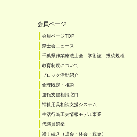
会員ページ
会員ページTOP
県士会ニュース
千葉県作業療法士会 学術誌 投稿規程
教育制度について
ブロック活動紹介
倫理既定・相談
運転支援相談窓口
福祉用具相談支援システム
生活行為工夫情報モデル事業
代議員選挙
諸手続き（退会・休会・変更）