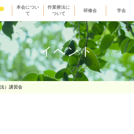
本会につい
作業療法に
研修会
学会
て
ついて
イベント
価法）講習会