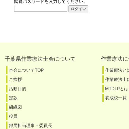
閲覧パスワードを入力してください。
ログイン
千葉県作業療法士会について
作業療法に
本会についてTOP
作業療法と
ご挨拶
作業療法士
活動目的
MTDLPとは
定款
養成校一覧
組織図
役員
部局担当理事・委員長