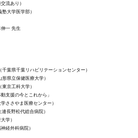
種交流あり）
應義塾大学医学部）
伸一 先生
先生（千葉県千葉リハビリテーションセンター）
（山形県立保健医療大学）
生（東京工科大学）
域移動支援の今とこれから」
ささやま医療センター）
連長野松代総合病院）
大学）
経外科病院）