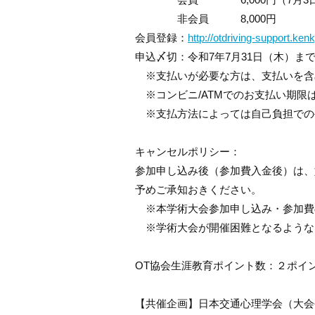
非会員 8,000円
会員登録：
http://otdriving-support.ken
申込〆切：令和7年7月31日（木）ま
※支払いが必要な方は、支払いを含め
※コンビニ/ATMでのお支払い期限
※支払方法によっては自己負担での
キャンセルポリシー：
参加申し込み後（参加費入金後）は、
予めご承知おきください。
※本学術大会参加申し込み・参加費
※学術大会が開催困難となるような
OT協会生涯教育ポイント数：２ポイ
【共催企画】日本交通心理学会（大会長