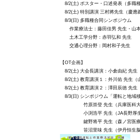
8/2(土) ポスター・口述発表（多職
8/2(土) 特別講演 三村將先生（慶
8/3(日) 多職種合同シンポジウム
作業療法士：藤田佳男 先生・山本
土木工学分野：赤羽弘和 先生
交通心理分野：岡村和子先生
【OT企画】
8/2(土) 大会長講演：小倉由紀 
8/2(土) 教育講演１：外川佑 先生
8/2(土) 教育講演２：澤田辰徳 先
8/3(日) シンポジウム「運転と地
竹原崇登 先生（兵庫医科大学
小渕浩平 先生（JA長野厚生
鍵野将平 先生（森ノ宮医療
笹沼里味 先生（伊丹恒生脳神