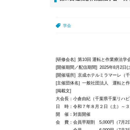
学会
[研修会名] 第10回 運転と作業療法学
[開催期間／配信期間] 2025年8月2日(土)
[開催場所] 京成ホテルミラマーレ（
[主催団体名] 一般社団法人 運転と
[掲載文]
大会長：小倉由紀（千葉県千葉リハビ
日 時：令和７年８月２日（土）～３
開 催：対面開催
会 費：会員早期割 5,000円（7月
会員 6,000円（7月3日