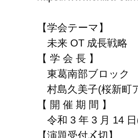
【学会テーマ】
未来 OT 成長戦略
【 学 会 長 】
東葛南部ブロック
村島久美子(桜新町
【 開 催 期 間 】
令和 3 年 3 月 14 日(
【演題受付〆切】